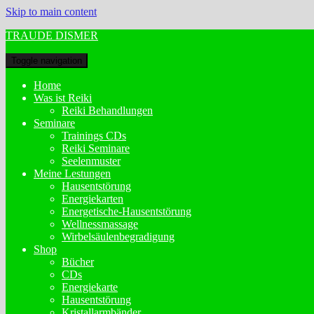
Skip to main content
TRAUDE DISMER
Toggle navigation
Home
Was ist Reiki
Reiki Behandlungen
Seminare
Trainings CDs
Reiki Seminare
Seelenmuster
Meine Lestungen
Hausentstörung
Energiekarten
Energetische-Hausentstörung
Wellnessmassage
Wirbelsäulenbegradigung
Shop
Bücher
CDs
Energiekarte
Hausentstörung
Kristallarmbänder