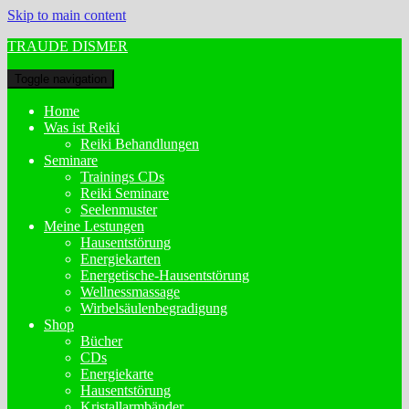
Skip to main content
TRAUDE DISMER
Toggle navigation
Home
Was ist Reiki
Reiki Behandlungen
Seminare
Trainings CDs
Reiki Seminare
Seelenmuster
Meine Lestungen
Hausentstörung
Energiekarten
Energetische-Hausentstörung
Wellnessmassage
Wirbelsäulenbegradigung
Shop
Bücher
CDs
Energiekarte
Hausentstörung
Kristallarmbänder