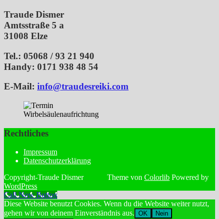
Traude Dismer
Amtsstraße 5 a
31008 Elze
Tel.: 05068 / 93 21 940
Handy: 0171 938 48 54
E-Mail:
info@traudesreiki.com
Rechtliches
Impressum
Datenschutzerklärung
Copyright-Traude Dismer Theme von
Colorlib
Powered by
WordPress
Call Now Button
Diese Website benutzt Cookies. Wenn du die Website weiter nutzt,
gehen wir von deinem Einverständnis aus.
OK
Nein