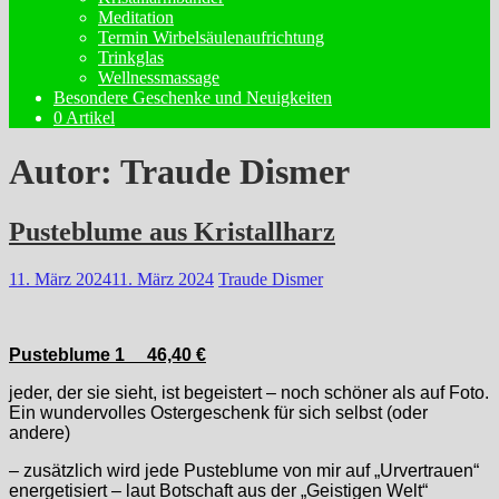
Meditation
Termin Wirbelsäulenaufrichtung
Trinkglas
Wellnessmassage
Besondere Geschenke und Neuigkeiten
0 Artikel
Autor:
Traude Dismer
Pusteblume aus Kristallharz
11. März 2024
11. März 2024
Traude Dismer
Pusteblume 1
46,40 €
jeder, der sie sieht, ist begeistert – noch schöner als auf Foto.
Ein wundervolles Ostergeschenk für sich selbst (oder
andere)
– zusätzlich wird jede Pusteblume von mir auf „Urvertrauen“
energetisiert – laut Botschaft aus der „Geistigen Welt“