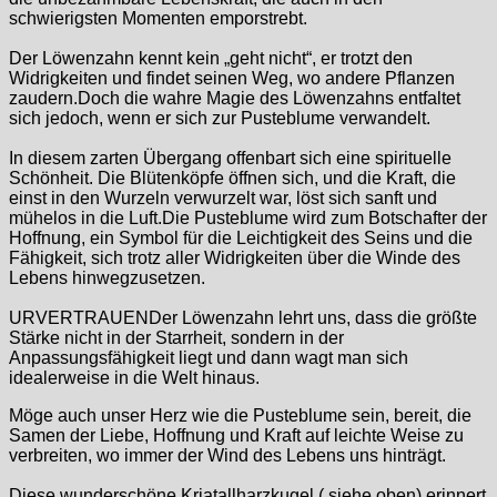
schwierigsten Momenten emporstrebt.
Der Löwenzahn kennt kein „geht nicht“, er trotzt den
Widrigkeiten und findet seinen Weg, wo andere Pflanzen
zaudern.Doch die wahre Magie des Löwenzahns entfaltet
sich jedoch, wenn er sich zur Pusteblume verwandelt.
In diesem zarten Übergang offenbart sich eine spirituelle
Schönheit. Die Blütenköpfe öffnen sich, und die Kraft, die
einst in den Wurzeln verwurzelt war, löst sich sanft und
mühelos in die Luft.Die Pusteblume wird zum Botschafter der
Hoffnung, ein Symbol für die Leichtigkeit des Seins und die
Fähigkeit, sich trotz aller Widrigkeiten über die Winde des
Lebens hinwegzusetzen.
URVERTRAUENDer Löwenzahn lehrt uns, dass die größte
Stärke nicht in der Starrheit, sondern in der
Anpassungsfähigkeit liegt und dann wagt man sich
idealerweise in die Welt hinaus.
Möge auch unser Herz wie die Pusteblume sein, bereit, die
Samen der Liebe, Hoffnung und Kraft auf leichte Weise zu
verbreiten, wo immer der Wind des Lebens uns hinträgt.
Diese wunderschöne Kriatallharzkugel ( siehe oben) erinnert